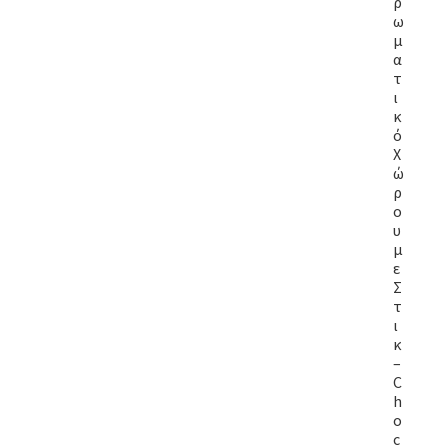
ρ
ω
μ
α
τ
ι
κ
ό
Χ
ώ
ρ
ο
υ
μ
ε
Σ
τ
ι
κ
–
C
h
o
c