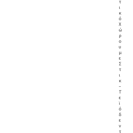
τ
ι
κ
ό
Χ
ώ
ρ
ο
υ
μ
ε
Σ
τ
ι
κ
–
Τ
ε
ϊ
ό
δ
ε
ν
τ