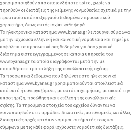
χρησιμοποιηθούν από οποιονδήποτε τρίτο, χωρίς να
τηρηθούν οι διατάξεις της κείμενης νονμοθεσίας σχετικά με την
προστασία από επεξεργασία δεδομένων προσωπικού
χαρακτήρα, όπως αυτός ισχύει κάθε φορά.
Το ηλεκτρονικό κατάστημα www.byanas.gr λειτουργεί σύμφωνα
με την ισχύουσα ελληνική και κοινοτική νομοθεσία και τηρεί με
ασφάλεια τα προσωπικά σας δεδομένα για όσο χρονικό
διάστημα είστε εγγεγραμμένος σε κάποια υπηρεσία του
www.byanas.gr τα οποία διαγράφονται μετά την με
οποιοδήποτε τρόπο λήξη της συναλλακτικής σχέσης.
Τα προσωπικά δεδομένα που δηλώνετε στο ηλεκτρονικό
κατάστημα www.byanas.gr χρησιμοποιούνται αποκλειστικά
από αυτό ή συνεργαζόμενες με αυτό επιχειρήσεις, με σκοπό την
υποστήριξη, προώθηση και εκτέλεση της συναλλακτικής
σχέσης. Τα τηρούμενα στοιχεία του αρχείου δύνανται να
κοινοποιηθούν στις αρμόδιες δικαστικές, αστυνομικές και άλλες
διοικητικές αρχές κατόπιν νομίμου αιτήματός τους και
σύμφωνα με τις κάθε φορά ισχύουσες νομοθετικές διατάξεις.