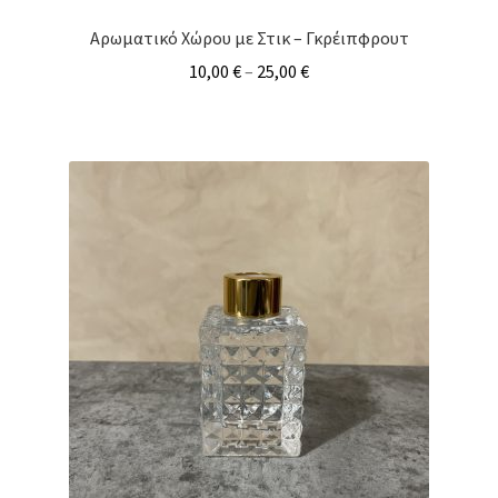
Αρωματικό Χώρου με Στικ – Γκρέιπφρουτ
10,00
€
–
25,00
€