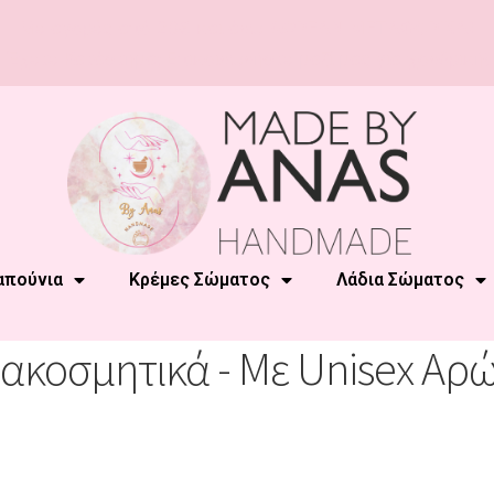
Με αγορές από 20€ και άνω
ΔΩΡΕΑΝ ΜΕΤΑΦΟΡΙΚΑ!
Έχετε Κατάστημα; Επικοινωνήστε μαζί μας για χονδρική!
απούνια
Κρέμες Σώματος
Λάδια Σώματος
ιακοσμητικά - Με Unisex Αρ