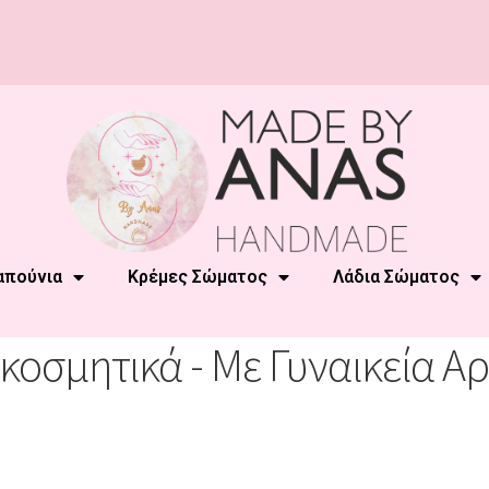
Με αγορές από 20€ και άνω
ΔΩΡΕΑΝ ΜΕΤΑΦΟΡΙΚΑ!
Έχετε Κατάστημα; Επικοινωνήστε μαζί μας για χονδρική!
απούνια
Κρέμες Σώματος
Λάδια Σώματος
κοσμητικά - Με Γυναικεία 