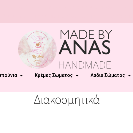
Με αγορές από 20€ και άνω
ΔΩΡΕΑΝ ΜΕΤΑΦΟΡΙΚΑ!
Έχετε Κατάστημα; Επικοινωνήστε μαζί μας για χονδρική!
απούνια
Κρέμες Σώματος
Λάδια Σώματος
Διακοσμητικά