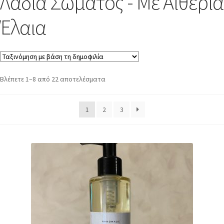
Λάδια Σώματος - Με Αιθέρια
Έλαια
Βλέπετε 1–8 από 22 αποτελέσματα
1
2
3