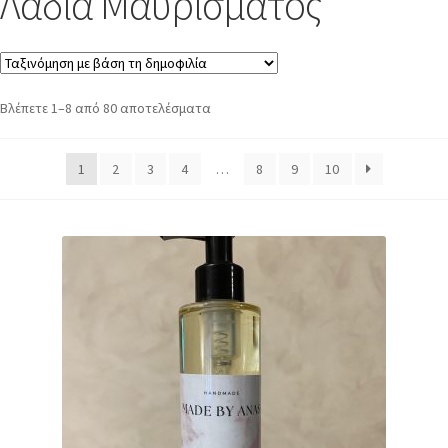
Λάδια Μαυρίσματος
Βλέπετε 1–8 από 80 αποτελέσματα
1
2
3
4
…
8
9
10