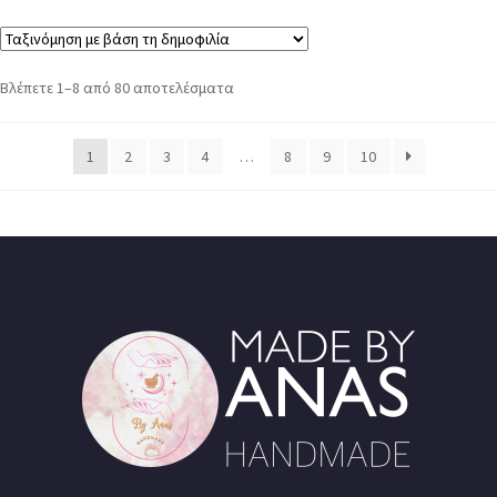
Βλέπετε 1–8 από 80 αποτελέσματα
1
2
3
4
…
8
9
10