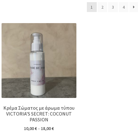
1
2
3
4
Κρέμα Σώματος με άρωμα τύπου
VICTORIA’S SECRET: COCONUT
PASSION
10,00
€
–
18,00
€