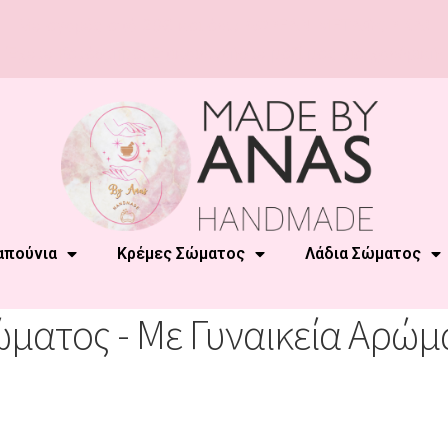
Με αγορές από 20€ και άνω
ΔΩΡΕΑΝ ΜΕΤΑΦΟΡΙΚΑ!
Έχετε Κατάστημα; Επικοινωνήστε μαζί μας για χονδρική!
απούνια
Κρέμες Σώματος
Λάδια Σώματος
ματος - Με Γυναικεία Αρώ